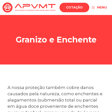
Pular
COTAÇÃO
MENU
para
o
conteúdo
Granizo e Enchente
A nossa proteção também cobre danos
causados pela natureza, como enchentes e
alagamentos (submersão total ou parcial
em água doce proveniente de enchentes