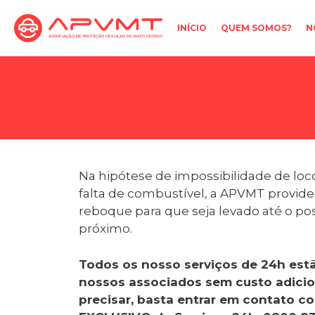
Pular
para
INÍCIO
QUEM SOMOS?
N
o
conteúdo
Na hipótese de impossibilidade de lo
falta de combustível, a APVMT providen
reboque para que seja levado até o p
próximo.
Todos os nosso serviços de 24h estã
nossos associados sem custo adici
precisar, basta entrar em contato 