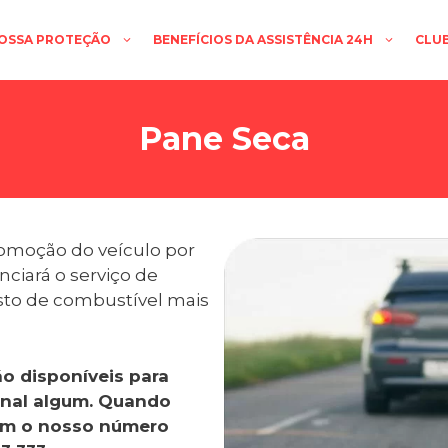
OSSA PROTEÇÃO
BENEFÍCIOS DA ASSISTÊNCIA 24H
CLU
Pane Seca
comoção do veículo por
ciará o serviço de
osto de combustível mais
o disponíveis para
onal algum. Quando
com o nosso número