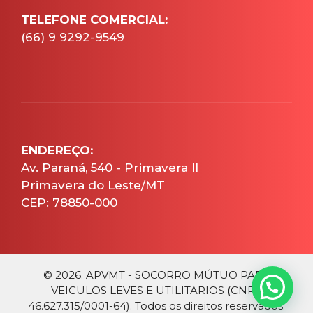
TELEFONE COMERCIAL:
(66) 9 9292-9549
ENDEREÇO:
Av. Paraná, 540 - Primavera II
Primavera do Leste/MT
CEP: 78850-000
© 2026. APVMT - SOCORRO MÚTUO PARA
VEICULOS LEVES E UTILITARIOS (CNPJ:
46.627.315/0001-64). Todos os direitos reservados.