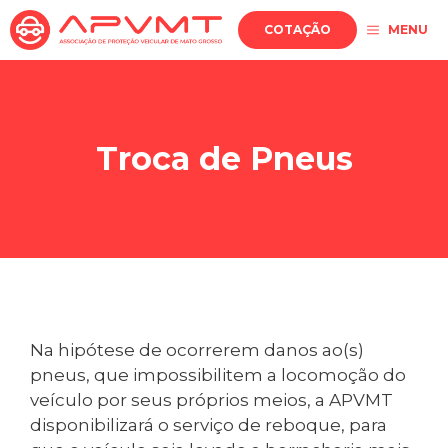
Pular
COTAÇÃO
MENU
para
o
conteúdo
Troca de Pneus
Na hipótese de ocorrerem danos ao(s)
pneus, que impossibilitem a locomoção do
veículo por seus próprios meios, a APVMT
disponibilizará o serviço de reboque, para