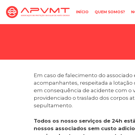
Pular
para
INÍCIO
QUEM SOMOS?
N
o
conteúdo
Em caso de falecimento do associado 
acompanhantes, respeitada a lotação o
em consequência de acidente com o ve
providenciado o traslado dos corpos at
sepultamento.
Todos os nosso serviços de 24h estã
nossos associados sem custo adici