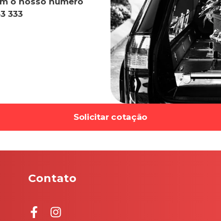
com o nosso número
3 333
Solicitar cotação
Contato